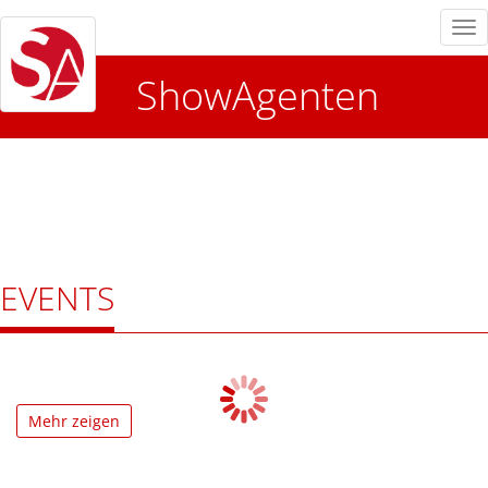
Tog
nav
ShowAgenten
EVENTS
Mehr zeigen