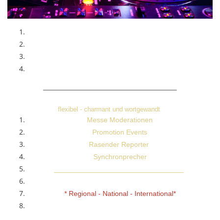
Profi DJ aus Berlin
Events aller Art und Größe
Gekonntes Entertainment mit Party-Garantie
Neueste Ton- und Lichttechnik
__________________________________
flexibel - charmant und wortgewandt
Messe Moderationen
Promotion Events
Rasender Reporter
Synchronprecher
_________________________________
* Regional - National - International*